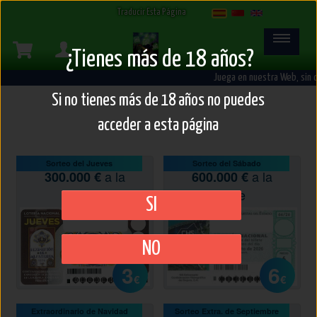
Select Language
▼
Traducir Esta Página
¿Tienes más de 18 años?
Juega en nuestra Web, sin 
Si no tienes más de 18 años no puedes
acceder a esta página
Sorteo del Jueves
Sorteo del Sábado
a la
a la
300.000 €
600.000 €
serie
serie
SI
NO
3
6
€
€
Extraordinario de Navidad
Sorteo Extra. de Septiembre